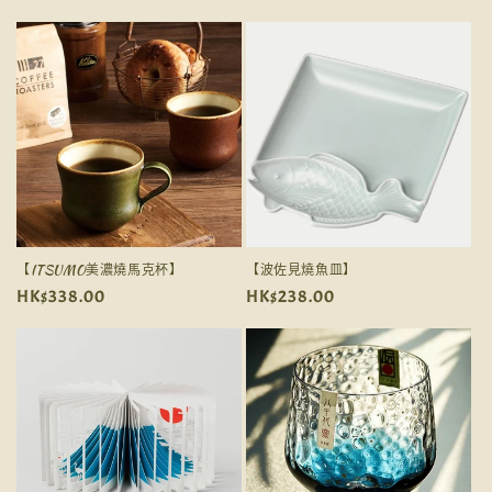
價
價
【ITSUMO美濃燒馬克杯】
【波佐見燒魚皿】
定
HK$338.00
定
HK$238.00
價
價