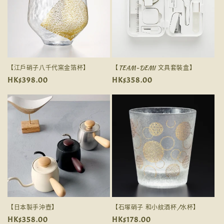
【江戶硝子八千代窯金箔杯】
【TEAM-DEMI 文具套裝盒】
定
HK$398.00
定
HK$358.00
價
價
【日本製手沖壺】
【石塚硝子 和小紋酒杯/水杯】
定
HK$358.00
定
HK$178.00