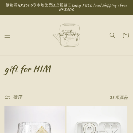
跳至內
購物滿HK$500享本地免費送貨服務※Enjoy FREE local shipping above
容
HK$500
購
物
車
商
gift for HIM
品
系
排序
25 項產品
列
: