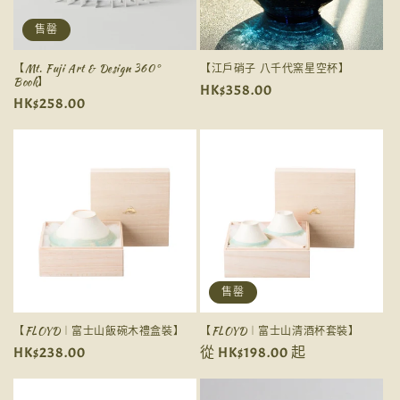
售罄
【Mt. Fuji Art & Design 360°
【江戶硝子 八千代窯星空杯】
Book】
定
HK$358.00
定
HK$258.00
價
價
售罄
【FLOYD︱富士山飯碗木禮盒裝】
【FLOYD︱富士山清酒杯套裝】
定
HK$238.00
定
從 HK$198.00 起
價
價