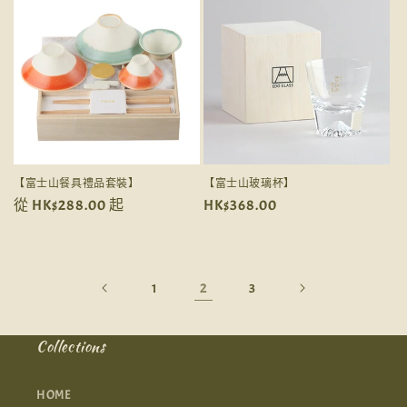
【富士山餐具禮品套裝】
【富士山玻璃杯】
定
從 HK$288.00 起
定
HK$368.00
價
價
2
1
3
Collections
HOME