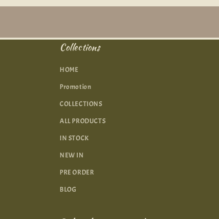
動
視
窗
中
開
Collections
啟
多
HOME
媒
體
Promotion
檔
案
COLLECTIONS
2
ALL PRODUCTS
IN STOCK
NEW IN
PRE ORDER
BLOG