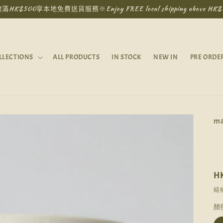
滿HK$500享本地免費送貨服務※Enjoy FREE local shipping above HK$
LLECTIONS
ALL PRODUCTS
IN STOCK
NEW IN
PRE ORDE
ma
H
結
顏