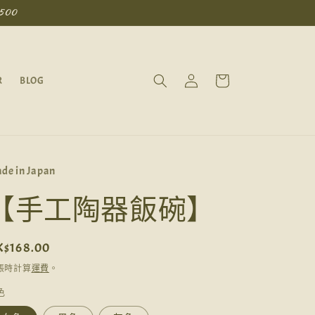
500
購
登
物
R
BLOG
入
車
de in Japan
【手工陶器飯碗】
定
K$168.00
價
帳時計算
運費
。
色