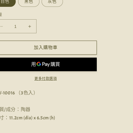
白色
黑色
灰色
量
【手
【手
工
工
陶
陶
加入購物車
器
器
飯
飯
碗】
碗】
數
數
更多付款選項
量
量
減
增
W-10016 （3色入）
少
加
質/成分：陶器
：11.2cm (dia) x 6.5cm (h)