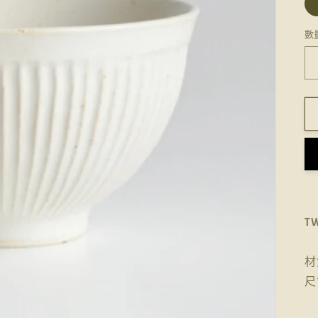
數
T
材
尺寸