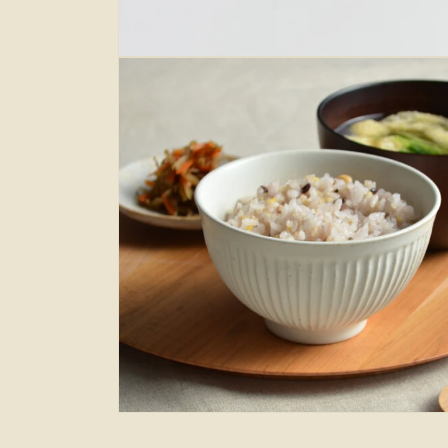
在
互
動
視
窗
中
開
啟
多
媒
體
檔
案
1
在
互