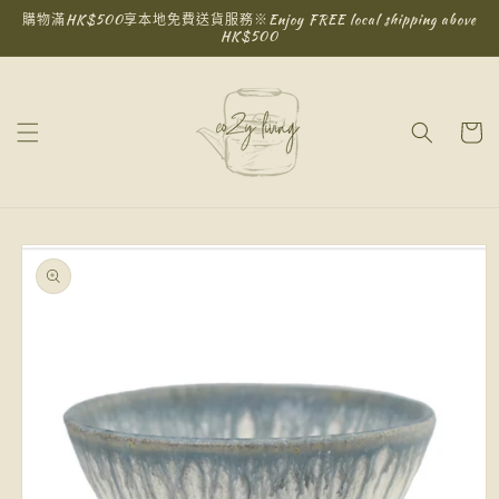
跳至內
購物滿HK$500享本地免費送貨服務※Enjoy FREE local shipping above
容
HK$500
購
物
車
略過產
品資訊