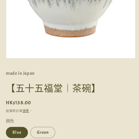
在
互
made in Japan
動
視
【五十五福堂︱茶碗】
窗
中
開
定
HK$138.00
啟
多
價
結帳時計算
運費
。
媒
體
顏色
檔
案
Blue
Green
1