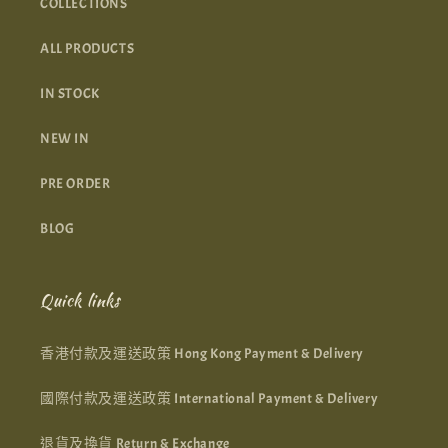
COLLECTIONS
ALL PRODUCTS
IN STOCK
NEW IN
PRE ORDER
BLOG
Quick links
香港付款及運送政策 Hong Kong Payment & Delivery
國際付款及運送政策 International Payment & Delivery
退貨及換貨 Return & Exchange