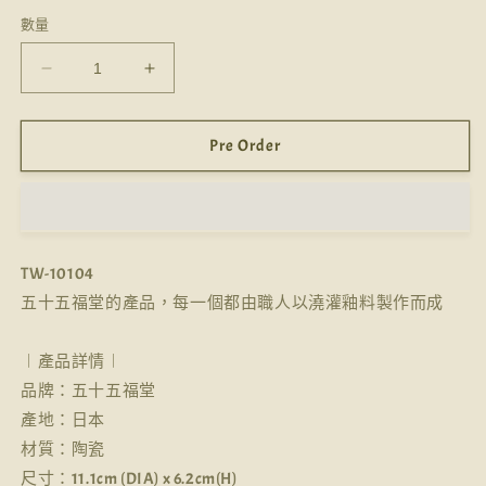
數量
【五
【五
十
十
五
五
Pre Order
福
福
堂
堂
︱
︱
茶
茶
TW-10104
碗】
碗】
五十五福堂的產品，每一個都由職人以澆灌釉料製作而成
數
數
量
量
︱產品詳情︱
減
增
品牌：五十五福堂
少
加
產地：日本
材質：陶瓷
尺寸：11.1cm (DIA) x 6.2cm(H)